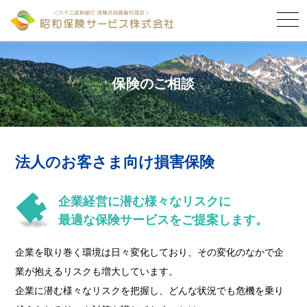
togg
navi
保険のご相談
法人のお客さま向け損害保険
企業経営に潜む様々なリスクに
最適な保険サービスをご提案します。
企業を取り巻く環境は日々変化しており、その変化のなかで企
業が抱えるリスクも増大しています。
企業に潜む様々なリスクを把握し、どんな状況でも危機を乗り