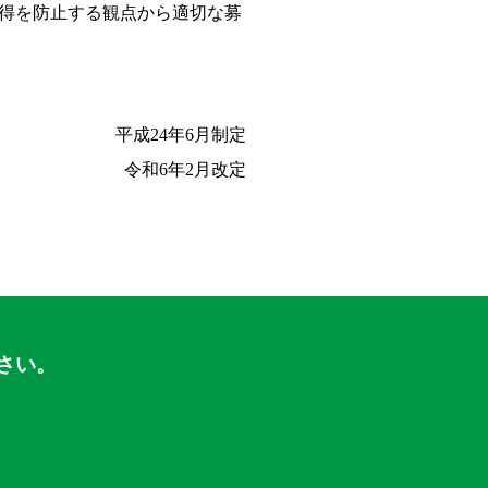
取得を防止する観点から適切な募
平成24年6月制定
令和6年2月改定
さい。