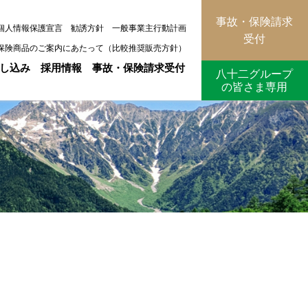
事故・保険請求
個人情報保護宣言
勧誘方針
一般事業主行動計画
受付
保険商品のご案内にあたって（比較推奨販売方針）
し込み
採用情報
事故・保険請求受付
八十二グループ
の皆さま専用