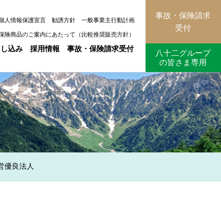
事故・保険請求
個人情報保護宣言
勧誘方針
一般事業主行動計画
受付
保険商品のご案内にあたって（比較推奨販売方針）
申し込み
採用情報
事故・保険請求受付
八十二グループ
の皆さま専用
営優良法人