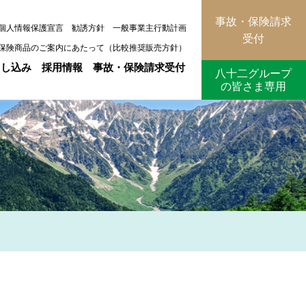
事故・保険請求
個人情報保護宣言
勧誘方針
一般事業主行動計画
受付
保険商品のご案内にあたって（比較推奨販売方針）
申し込み
採用情報
事故・保険請求受付
八十二グループ
の皆さま専用