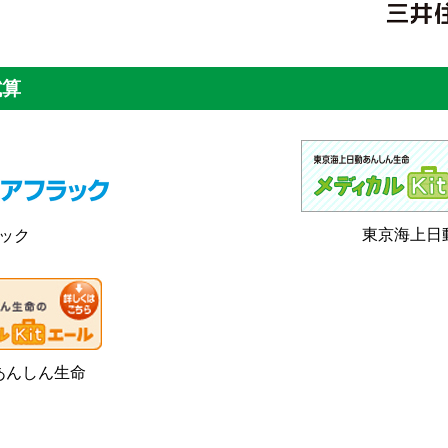
試算
東京海上日
ック
あんしん生命